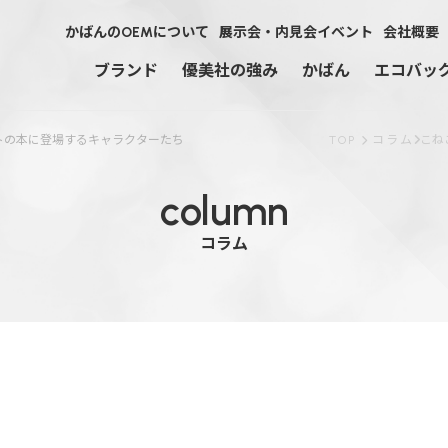
かばんのOEMについて
展示会・内見会イベント
会社概要
ブランド
優美社の強み
かばん
エコバッ
トの本に登場するキャラクターたち
TOP
コラム
こね
Fête
column
快適趣向
コラム
ピーターラビット
ANNA CRISTINA
CUBIC CORE