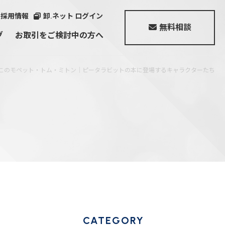
採用情報
卸.ネット ログイン
無料相談
グ
お取引をご検討中の方へ
このモペット・トム・ミトン｜ピータラビットの本に登場するキャラクターたち
Sofia Valentino
Lafiel
美人収納
chiemi sacs
Palette Pop
ブランド一覧
CATEGORY