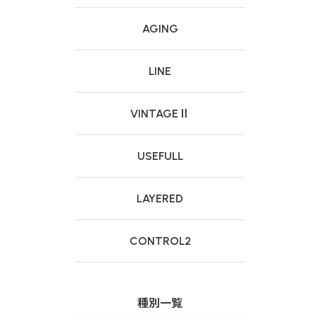
AGING
LINE
VINTAGEⅡ
USEFULL
LAYERED
CONTROL2
種別一覧