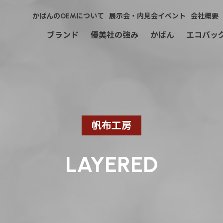
かばんのOEMについて
展示会・内見会イベント
会社概要
ブランド
優美社の強み
かばん
エコバッ
Fête
快適趣向
ピーターラビット
帆布工房
ANNA CRISTINA
LAYERED
CUBIC CORE