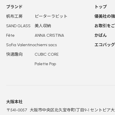
ブランド
トップ
帆布工房
ピーターラビット
優美社の強
SAND GLASS
美人収納
お取引をご
Fête
ANNA CRISTINA
かばん
Sofia Valentino
chiemi sacs
エコバッグ
快適趣向
CUBIC CORE
Palette Pop
大阪本社
〒541-0057
大阪市中央区北久宝寺町1丁目9-1
セントピア大