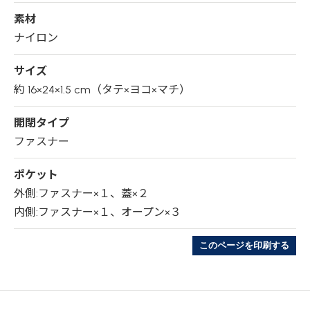
素材
ナイロン
サイズ
約 16×24×1.5 cm（タテ×ヨコ×マチ）
開閉タイプ
ファスナー
ポケット
外側:ファスナー×１、蓋×２
内側:ファスナー×１、オープン×３
このページを印刷する