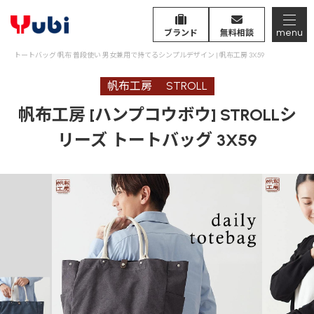
menu
ブランド
無料相談
トートバッグ 帆布 普段使い 男女兼用で持てるシンプルデザイン | 帆布工房 3X59
帆布工房
STROLL
帆布工房 [ハンプコウボウ] STROLLシ
リーズ トートバッグ 3X59