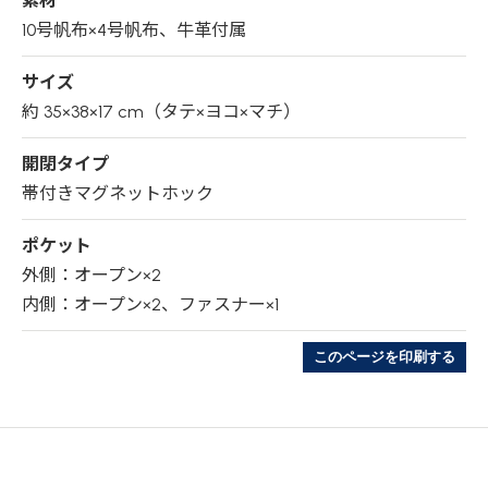
素材
10号帆布×4号帆布、牛革付属
サイズ
約 35×38×17 cm（タテ×ヨコ×マチ）
開閉タイプ
帯付きマグネットホック
ポケット
外側：オープン×2
内側：オープン×2、ファスナー×1
このページを印刷する